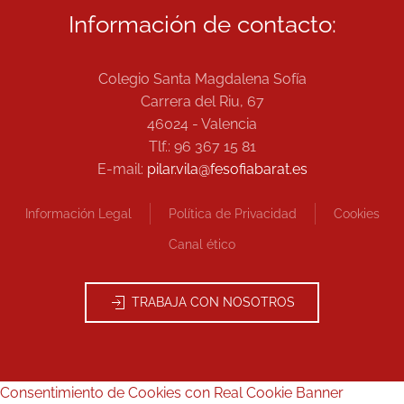
Información de contacto:
Colegio Santa Magdalena Sofía
Carrera del Riu, 67
46024 - Valencia
Tlf.: 96 367 15 81
E-mail:
pilar.vila@fesofiabarat.es
Información Legal
Política de Privacidad
Cookies
Canal ético
TRABAJA CON NOSOTROS
Consentimiento de Cookies con Real Cookie Banner