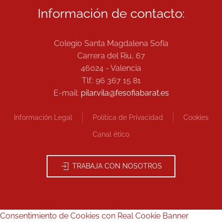
Información de contacto:
Colegio Santa Magdalena Sofía
Carrera del Riu, 67
46024 - Valencia
Tlf.: 96 367 15 81
E-mail:
pilar.vila@fesofiabarat.es
Información Legal
Política de Privacidad
Cookies
Canal ético
TRABAJA CON NOSOTROS
Consentimiento de Cookies con Real Cookie Banner