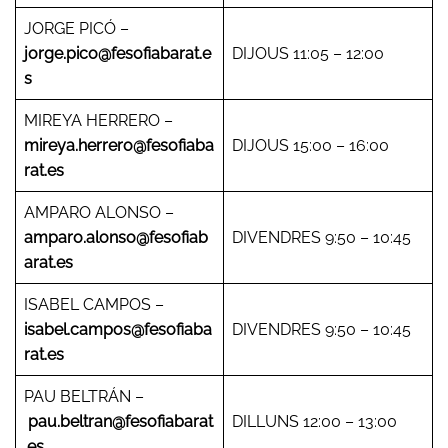
JORGE PICÓ –
jorge.pico@fesofiabarat.e
DIJOUS 11:05 – 12:00
s
MIREYA HERRERO –
mireya.herrero@fesofiaba
DIJOUS 15:00 – 16:00
rat.es
AMPARO ALONSO –
amparo.alonso@fesofiab
DIVENDRES 9:50 – 10:45
arat.es
ISABEL CAMPOS –
isabel.campos@fesofiaba
DIVENDRES 9:50 – 10:45
rat.es
PAU BELTRÁN –
pau.beltran@fesofiabarat
DILLUNS 12:00 – 13:00
.es