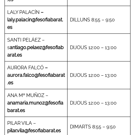
LALY PALACÍN
–
laly.palacin@fesofiabarat.
DILLUNS 8:55 – 9:50
es
SANTI PELÁEZ –
s
antiago.pelaez@fesofiab
DIJOUS 12:00 – 13:00
arat.es
AURORA FALCÓ
–
aurora.falco@fesofiabarat
DIJOUS 12:00 – 13:00
.es
ANA Mª MUÑOZ –
anamaria.munoz@fesofia
DIJOUS 12:00 – 13:00
barat.es
PILAR VILA –
DIMARTS 8:55 – 9:50
pilar.vila@fesofiabarat.es