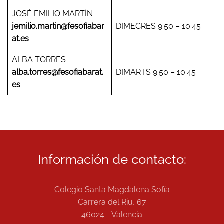
JOSÉ EMILIO MARTÍN –
jemilio.martin@fesofiabar
DIMECRES 9:50 – 10:45
at.es
ALBA TORRES –
alba.torres@fesofiabarat.
DIMARTS 9:50 – 10:45
es
Información de contacto:
Colegio Santa Magdalena Sofía
Carrera del Riu, 67
46024 - Valencia