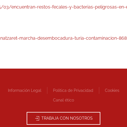
03/encuentran-restos-fecales-y-bacterias-peligrosas-en-el
natzaret-marcha-desembocadura-turia-contaminacion-868
Información Legal
Política de Privacidad
Cookies
Canal ético
TRABAJA CON NOSOTROS