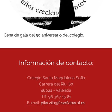
Cena de gala del 50 aniversario del colegio.
Información de contacto:
Colegio Santa Magdalena Sofía
Carrera del Riu, 67
46024 - Valencia
Tlf.: 96 367 15 81
E-mail:
pilar.vila@fesofiabarat.es