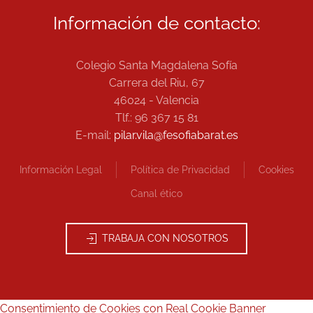
Información de contacto:
Colegio Santa Magdalena Sofía
Carrera del Riu, 67
46024 - Valencia
Tlf.: 96 367 15 81
E-mail:
pilar.vila@fesofiabarat.es
Información Legal
Política de Privacidad
Cookies
Canal ético
TRABAJA CON NOSOTROS
Consentimiento de Cookies con Real Cookie Banner