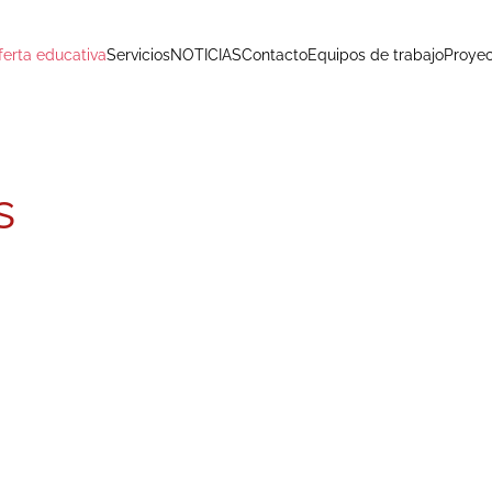
ferta educativa
Servicios
NOTICIAS
Contacto
Equipos de trabajo
Proyec
s