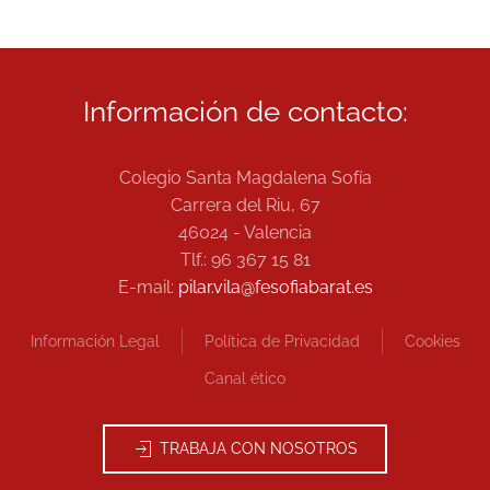
Información de contacto:
Colegio Santa Magdalena Sofía
Carrera del Riu, 67
46024 - Valencia
Tlf.: 96 367 15 81
E-mail:
pilar.vila@fesofiabarat.es
Información Legal
Política de Privacidad
Cookies
Canal ético
TRABAJA CON NOSOTROS