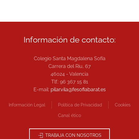
Información de contacto:
Colegio Santa Magdalena Sofía
Carrera del Riu, 67
46024 - Valencia
Tlf.: 96 367 15 81
E-mail:
pilar.vila@fesofiabarat.es
Información Legal
Política de Privacidad
Cookies
Canal ético
TRABAJA CON NOSOTROS