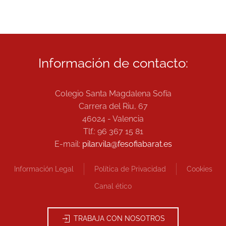
Información de contacto:
Colegio Santa Magdalena Sofía
Carrera del Riu, 67
46024 - Valencia
Tlf.: 96 367 15 81
E-mail:
pilar.vila@fesofiabarat.es
Información Legal
Política de Privacidad
Cookies
Canal ético
TRABAJA CON NOSOTROS