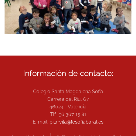
Información de contacto:
Colegio Santa Magdalena Sofía
Carrera del Riu, 67
46024 - Valencia
Tlf.: 96 367 15 81
E-mail:
pilar.vila@fesofiabarat.es