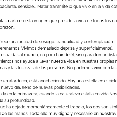
aciente, sensible…. Mater transmite lo que vivió en la vida cot
 plasmarlo en esta imagen que preside la vida de todos los c
corazón…
rece una actitud de sosiego, tranquilidad y contemplación. T
erenarnos. Vivimos demasiado deprisa y superficialmente).
 espaldas al mundo, no para huir de él, sino para tomar dista
imientos nos ayuda a llevar nuestra vida en nuestras propias
grías y las tristezas de las personas. No podemos vivir con l
ce un atardecer, está anocheciendo. Hay una estella en el ci
 nuevo día, lleno de nuevas posibilidades.
da en la primavera, cuando la naturaleza estalla en vida.Nos e
da su profundidad.
e ha dejado momentáneamente el trabajo, los dos son símbolo
el de las manos. Todo ello muy digno y necesario en nuestrav