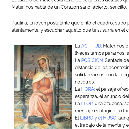
Mater, nos habla de un Corazón sano, abierto, sencillo, p
Paulina, la joven postulante que pintó el cuadro, supo
atentamente, y escuchar aquello que te susurra en el 
La
ACTITUD:
Mater nos of
(Necesitamos pararnos, s
La
POSICIÓN
: Sentada de
distancia de los acontec
solidarizarnos con la ale
nosotros.
La
HORA:
el paisaje ofre
esperanza, el anuncio del
La
FLOR:
una azucena, se 
mensaje ecológico en to
El
LIBRO y el HUSO:
aunqu
el trabajo de la mente y 