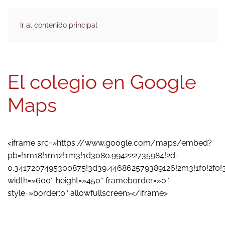
Ir al contenido principal
El colegio en Google
Maps
<iframe src=»https://www.google.com/maps/embed?
pb=!1m18!1m12!1m3!1d3080.994222735984!2d-
0.3417207495300875!3d39.446862579389126!2m3!1f0!2f0
width=»600″ height=»450″ frameborder=»0″
style=»border:0″ allowfullscreen></iframe>