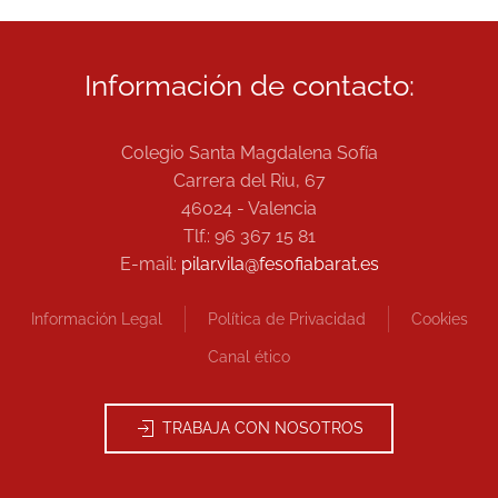
Información de contacto:
Colegio Santa Magdalena Sofía
Carrera del Riu, 67
46024 - Valencia
Tlf.: 96 367 15 81
E-mail:
pilar.vila@fesofiabarat.es
Información Legal
Política de Privacidad
Cookies
Canal ético
TRABAJA CON NOSOTROS