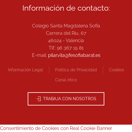
Información de contacto:
Colegio Santa Magdalena Sofía
Carrera del Riu, 67
46024 - Valencia
Tlf.: 96 367 15 81
E-mail:
pilar.vila@fesofiabarat.es
Información Legal
Política de Privacidad
Cookies
Canal ético
TRABAJA CON NOSOTROS
Consentimiento de Cookies con Real Cookie Banner